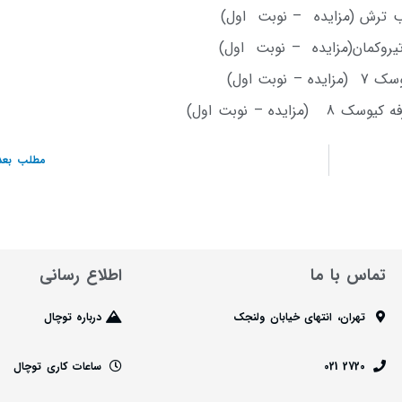
یب ترش (مزایده – نوبت اول)
تیروکمان(مزایده – نوبت اول)
بت اول)
ده – نوبت اول)
مطلب بعد
تماس با ما
اطلاع رسانی
تهران، انتهای خیابان ولنجک
درباره توچال
2720 021
ساعات کاری توچال