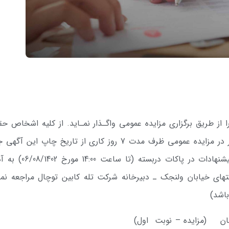
ا از طریق برگزاری مزایده عمومی واگـذار نمـاید. از کلیه اشخاص ح
و حقوقی واجد شرایط دعوت می­شود برای حضور در مزایده عمومی ظرف مدت 7 روز کاری از تاریخ چاپ ا
خرید برگ شرایط و بازدید از محل و تحویل پیشنهادات در پاکات دربس
نتهای خیابان ولنجک ـ دبیرخانه شرکت تله­ کابین توچال مراجعه نما
سمان (مزایده – نوبت اول)