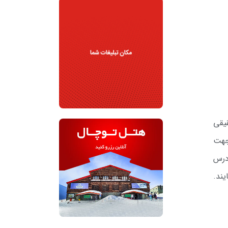
قیقی
ین آگهی جهت
ته (تا ساعت 14:00 مورخ 06/08/1402) به آدرس
یند.