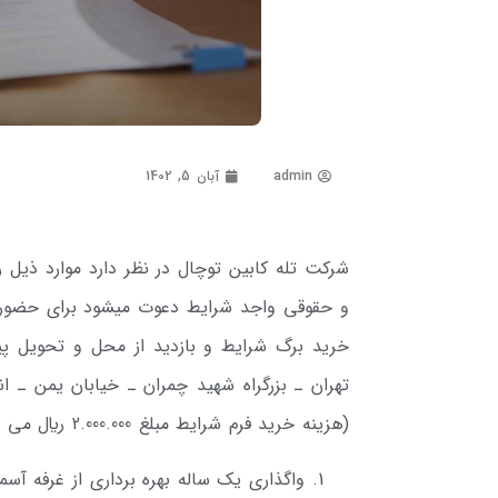
admin
آبان 5, 1402
شرکت تله­ کابین توچال در نظر دارد موارد ذیل ر
تهران ـ بزرگراه شهید چمران ـ خیابان­ یمن ـ ا
(هزینه خرید فرم شرایط مبلغ 2.000.000 ريال می باشد)
واگذاری یک ساله بهره برداری از غرفه آ