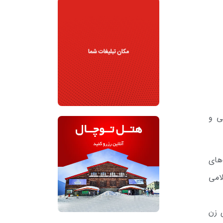
ی و
های
امی
 زن