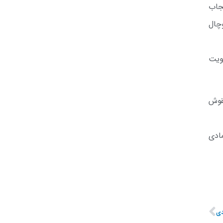
جاب
چال
ویت
قوش
ادی
ی