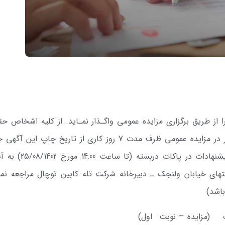
ا از طریق برگزاری مزایده عمومی واگـذار نمـاید. از کلیه اشخاص ح
و حقوقی واجد شرایط دعوت می­شود برای حضور در مزایده عمومی ظرف مدت 7 روز کاری از تاریخ چاپ ا
خرید برگ شرایط و بازدید از محل و تحویل پیشنهادات در پاکات دربس
نتهای خیابان ولنجک ـ دبیرخانه شرکت تله­ کابین توچال مراجعه نما
یک (مزایده – نوبت اول)