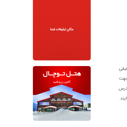
قیقی
ین آگهی جهت
ته (تا ساعت 14:00 مورخ 25/08/1402) به آدرس
یند.