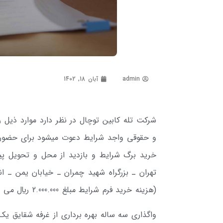
admin
آبان 18, 1402
شرکت تله­ کابین توچال در نظر دارد موارد ذیل ر
تهران ـ بزرگراه شهید چمران ـ خیابان­ یمن ـ ا
(هزینه خرید فرم شرایط مبلغ 2.000.000 ريال می باشد)
واگذاری سه ساله بهره برداری از غرفه شقایق 