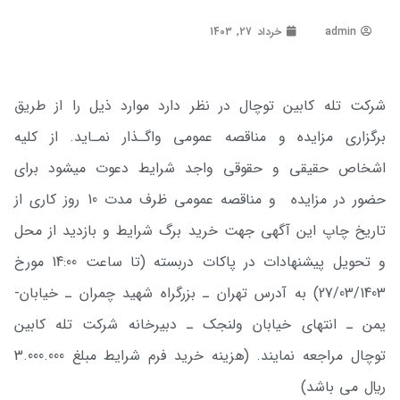
admin
خرداد 27, 1403
شرکت تله­ کابین توچال در نظر دارد موارد ذیل را از طریق
برگزاری مزایده و مناقصه عمومی واگـذار نمـاید. از کلیه
اشخاص حقیقی و حقوقی واجد شرایط دعوت می­شود برای
حضور در مزایده و مناقصه عمومی ظرف مدت 10 روز کاری از
تاریخ چاپ این آگهی جهت خرید برگ شرایط و بازدید از محل
و تحویل پیشنهادات در پاکات دربسته (تا ساعت 14:00 مورخ
27/03/1403) به آدرس تهران ـ بزرگراه شهید چمران ـ خیابان­
یمن ـ انتهای خیابان ولنجک ـ دبیرخانه شرکت تله­ کابین
توچال مراجعه نمایند. (هزینه خرید فرم شرایط مبلغ 3.000.000
ريال می باشد)