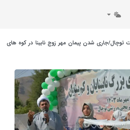
عات توچال/جاری شدن پیمان مهر زوج نابینا در کوه های