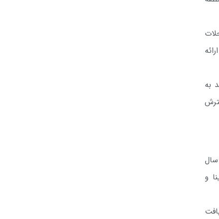
لات
رائه
د به
ترش
 سال
ا و
افت