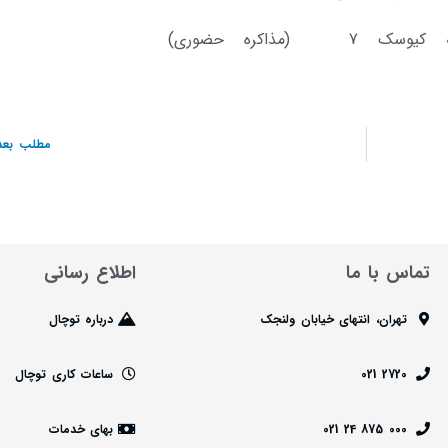
واگذاری یکساله بهره برداری از غرفه کیوسک 7 (مذاکره حض
مطلب بعد
تماس با ما
اطلاع رسانی
تهران، انتهای خیابان ولنجک
درباره توچال
2720 021
ساعات کاری توچال
000 875 24 021
بهای خدمات