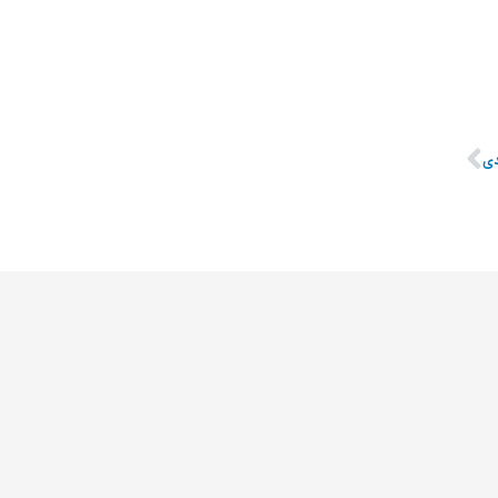
وری)
ی