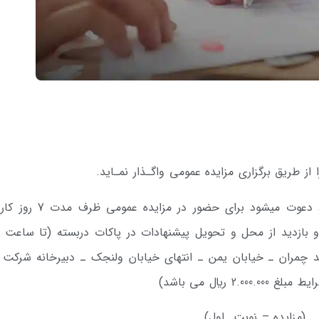
 از طریق برگزاری مزایده عمومی واگـذار نمـاید.
از کلیه اشخاص حقیقی و حقوقی واجد شرایط دعوت می­شود برای حضور در 
 ريال می باشد)
ز (مزایده – نوبت اول)