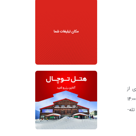
مزایده عمومی ظرف مدت 7 روز کاری از
تاریخ چاپ این آگهی جهت خرید برگ شرایط و بازدید از محل و تحویل پیشنهادات در پاکات دربسته (تا ساعت 14:00
مورخ 28/11/1402) به آدرس تهران ـ بزرگراه شهید چمران ـ خیابان­ یمن ـ انتهای خیابان ولنجک ـ دبیرخانه شرکت تله­