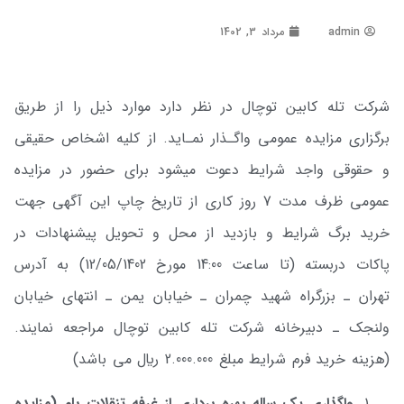
admin
مرداد 3, 1402
شرکت تله­ کابین توچال در نظر دارد موارد ذیل را از طریق
برگزاری مزایده عمومی واگـذار نمـاید. از کلیه اشخاص حقیقی
و حقوقی واجد شرایط دعوت می­شود برای حضور در مزایده
عمومی ظرف مدت 7 روز کاری از تاریخ چاپ این آگهی جهت
خرید برگ شرایط و بازدید از محل و تحویل پیشنهادات در
پاکات دربسته (تا ساعت 14:00 مورخ 12/05/1402) به آدرس
تهران ـ بزرگراه شهید چمران ـ خیابان­ یمن ـ انتهای خیابان
ولنجک ـ دبیرخانه شرکت تله­ کابین توچال مراجعه نمایند.
(هزینه خرید فرم شرایط مبلغ 2.000.000 ريال می باشد)
واگذاری یک ساله بهره برداری از غرفه تنقلات بام (مزایده