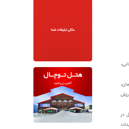
نی،
ان،
رزش
 در
دات