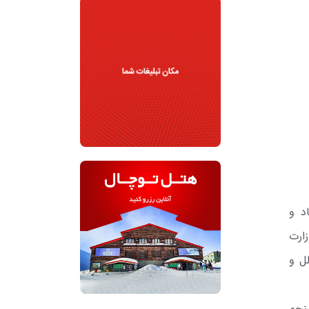
قتصاد و
ارت
ل و
نجم