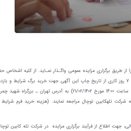
ا از طریق برگزاری مزایده عمومی واگـذار نمـاید. از کلیه اشخاص ح
و حقوقی واجد شرایط دعوت می­شود ظرف مدت 7 روز کاری از تاریخ چاپ این آگهی جهت خرید برگ شرایط و باز
محل و تحویل پیشنهادات در پاکات دربسته (تا ساعت 14:00 مورخ 21/02/1402) به آدرس تهران ـ بزرگراه ش
ه شرکت تله­کابین توچال مراجعه نمایند. (هزینه خرید فرم شرایط م
ی، جهت اطلاع از فرآیند برگزاری مزایده در شرکت تله کابین توچال