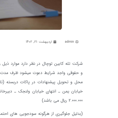
admin
اردیبهشت 21, 1402
شرکت تله­ کابین توچال در نظر دارد موارد ذیل ر
خیابان­ یمن ـ انتهای خیابان ولنجک ـ دبیرخان
2.000.000 ريال می باشد)
(بدلیل جلوگیری از هرگونه سودجویی های احتمال