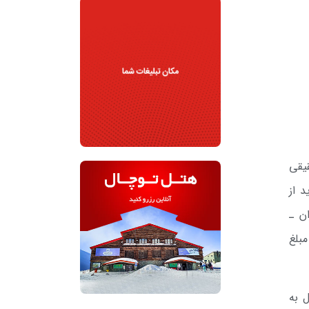
قیقی
دید از
هید چمران ـ
بلغ
 به