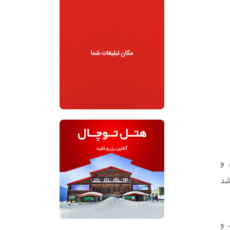
 و
شد
د و