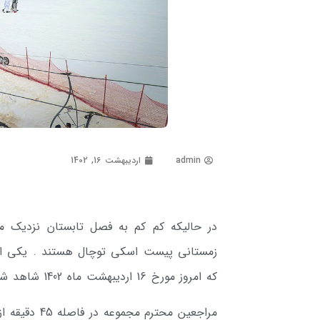
admin
اردیبهشت 16, 1402
در حالیکه کم کم به فصل تابستان نزدیک م
زمستانی پیست اسکی توچال هستند . یکی از
که امروز مورخ 16 اردیبهشت ماه 1402 شاهد شانه به شانه بودن بهار و زمستان در توچال زیبا هستیم .
مراجعین محتر