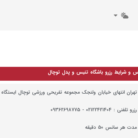
س و شرایط رزرو باشگاه تنیس و پدل توچال
تهران انتهای خیابان ولنجک مجموعه تفریحی ورزشی توچال ایستگاه 
رزرو تلفنی : 02122421404 - 09362698775
مدت هر سانس 50 دقیقه