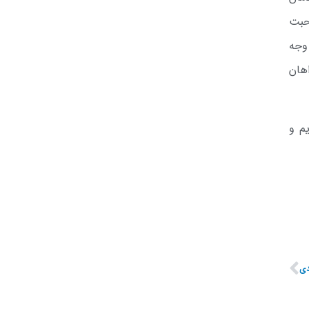
محبت
وجه
هان
م و
ی