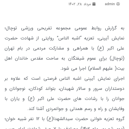
admin
مرداد 28, 1402
به گزارش روابط عمومی مجموعه تفریحی ورزشی توچال؛
نمایش آیینی، تعزیه “اشبه الناس” روایتی از شهادت حضرت
علی اکبر (ع) با همراهی و مشارکت مردمی در بام تهران
(توچال) برای عموم شیفتگان به ساحت مقدس خاندان اهل
بیت( علیهم السلام) اجرا می شود.
اجرای نمایش آیینی اشبه الناس فرصتی است که علاوه بر
دوستداران سرور و سالار شهیدان، بتواند کودکان، نوجوانان و
جوانان را با رشادت های حضرت علی اکبر (ع) و یاران با
وفایشان و راه و رسم همدلی و جوانمردی آشنا کند.
گروه تعزیه خوانی حضرت سیدالشهدا(ع) با 12 نفر شبیه خوان؛
(دوم شهریور ماه 1402) مصادف با ۷ صفر شهادت امام حسن