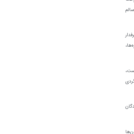
الم
دار
‌ها،
ست،
ردی
گان
‌ها