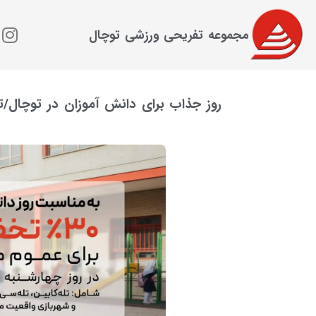
مجموعه تفریحی ورزشی توچال
روز جذاب برای دانش آموزان در توچال/تخفیف ۳۰ درصدی خدمات توچال در 