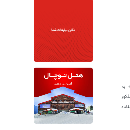
 به
کور
اده