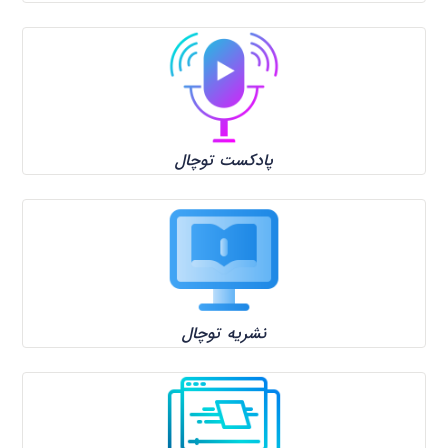
پادکست توچال
نشریه توچال