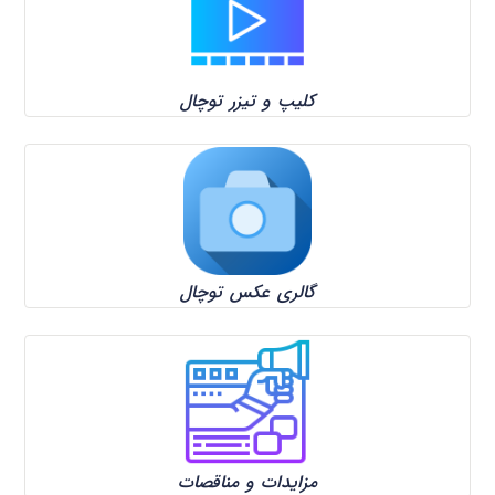
کلیپ و تیزر توچال
گالری عکس توچال
مزایدات و مناقصات