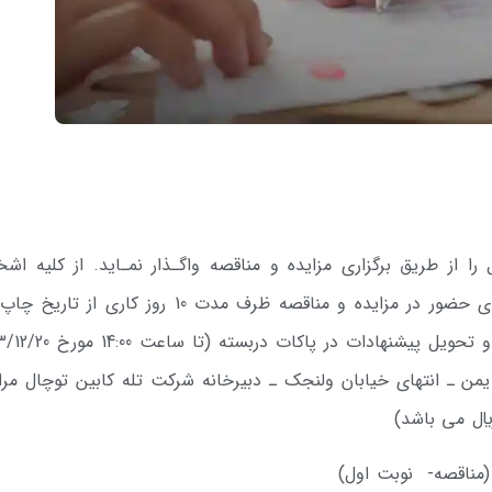
 را از طریق برگزاری مزایده و مناقصه واگـذار نمـاید. از کلیه اش
حقیقی و حقوقی واجد شرایط دعوت می­شود برای حضور در مزایده و مناقصه ظرف مدت 10 روز کاری ا
 یمن ـ انتهای خیابان ولنجک ـ دبیرخانه شرکت تله­ کابین توچال مر
 (مناقصه- نوبت اول)