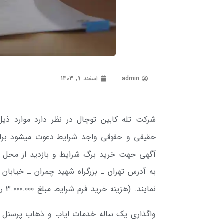
admin
اسفند 9, 1403
شرکت تله­ کابین توچال در نظر دارد موارد ذیل
به آدرس تهران ـ بزرگراه شهید چمران ـ خیابان­
نمایند. (هزینه خرید فرم شرایط مبلغ 3.000.000 ريال می باشد)
واگذاری یک ساله خدمات ایاب و ذهاب پرسنل