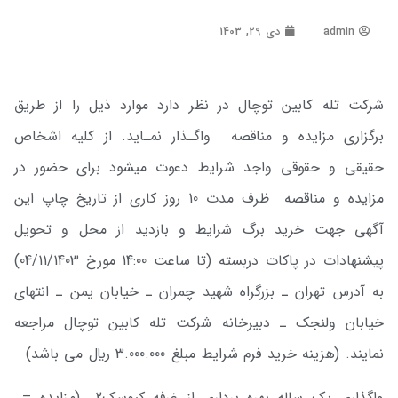
admin
دی 29, 1403
شرکت تله­ کابین توچال در نظر دارد موارد ذیل را از طریق
برگزاری مزایده و مناقصه واگـذار نمـاید. از کلیه اشخاص
حقیقی و حقوقی واجد شرایط دعوت می­شود برای حضور در
مزایده و مناقصه ظرف مدت 10 روز کاری از تاریخ چاپ این
آگهی جهت خرید برگ شرایط و بازدید از محل و تحویل
پیشنهادات در پاکات دربسته (تا ساعت 14:00 مورخ 04/11/1403)
به آدرس تهران ـ بزرگراه شهید چمران ـ خیابان­ یمن ـ انتهای
خیابان ولنجک ـ دبیرخانه شرکت تله­ کابین توچال مراجعه
نمایند. (هزینه خرید فرم شرایط مبلغ 3.000.000 ريال می باشد)
واگذاری یک ساله بهره برداری از غرفه کیوسک2 (مزایده –