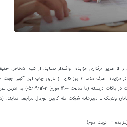
 را از طریق برگزاری مزایده واگـذار نمـاید. از کلیه اشخاص حقیق
حقوقی واجد شرایط دعوت می­شود برای حضور در مزایده ظرف مدت 7 روز کاری از تاریخ چاپ این آگهی
برگ شرایط و بازدید از محل و تحویل پیشنهادات در پاکات دربسته (تا ساعت 14:00 مورخ 03
ابان ولنجک ـ دبیرخانه شرکت تله­ کابین توچال مراجعه نمایند. (هز
(مزایده – نوبت دوم)