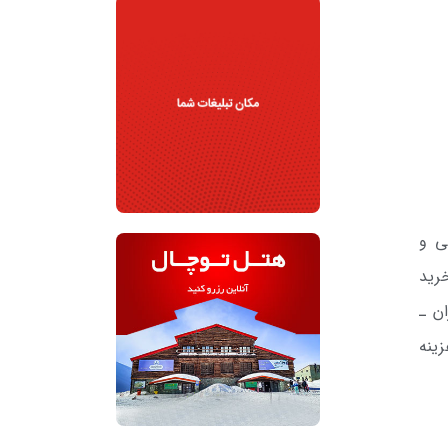
ی و
 جهت خرید
05/09/14) به آدرس تهران ـ
ینه