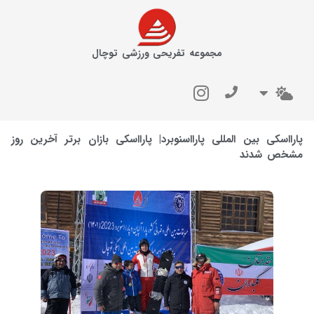
مجموعه تفریحی ورزشی توچال
پارااسکی بین المللی پارااسنوبرد| پارااسکی بازان برتر آخرین روز
مشخص شدند