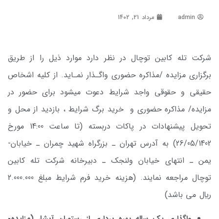
admin
مرداد 21, 1402
شرکت تله­ کابین توچال در نظر دارد موارد ذیل را از طریق
برگزاری مزایده /مذاکره حضوری واگـذار نمـاید. از کلیه اشخاص
حقیقی و حقوقی واجد شرایط دعوت می­شود برای حضور در
مزایده/ مذاکره حضوری و خرید برگ شرایط ، بازدید از محل و
تحویل پیشنهادات در پاکات دربسته (تا ساعت 14:00 مورخ
26/05/1402) به آدرس تهران ـ بزرگراه شهید چمران ـ خیابان­
یمن ـ انتهای خیابان ولنجک ـ دبیرخانه شرکت تله­ کابین
توچال مراجعه نمایند. (هزینه خرید فرم شرایط مبلغ 2.000.000
ريال می باشد)
واگذاری یک ساله بهره برداری از رستوران آبشار (مزایده-