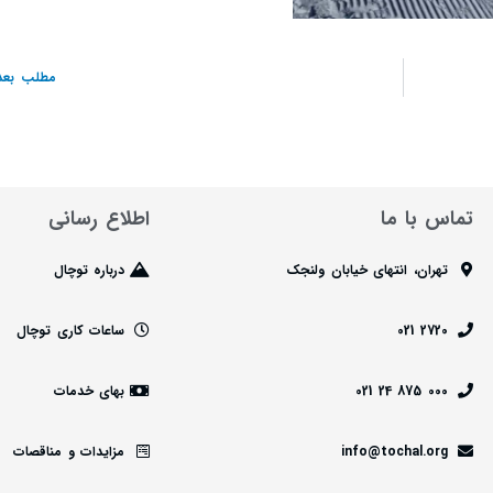
مطلب بعد
تماس با ما
اطلاع رسانی
تهران، انتهای خیابان ولنجک
درباره توچال
2720 021
ساعات کاری توچال
000 875 24 021
بهای خدمات
info@tochal.org
مزایدات و مناقصات