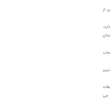
 از
رد،
۱۲۰ متر به علاقه مندان
صاب
م اسکی از بهترین
قات
 می